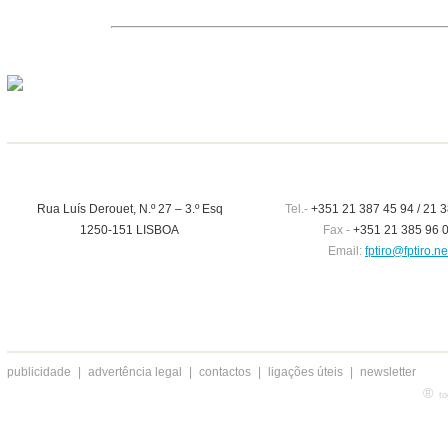
Rua Luís Derouet, N.º 27 – 3.º Esq
Tel.-
+351 21 387 45 94 / 21 3
1250-151 LISBOA
Fax -
+351 21 385 96 
Email:
fptiro@fptiro.ne
publicidade
|
advertência legal
|
contactos
|
ligações úteis
|
newsletter
®
to