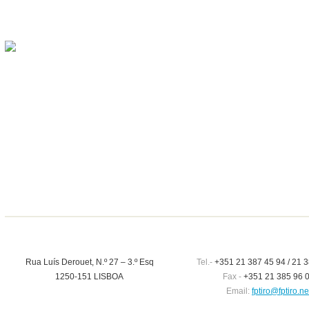
Rua Luís Derouet, N.º 27 – 3.º Esq
Tel.-
+351 21 387 45 94 / 21 3
1250-151 LISBOA
Fax -
+351 21 385 96 
Email:
fptiro@fptiro.ne