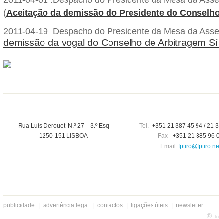
(
Aceitação da demissão do Presidente do Conselho
2011-04-19 Despacho do Presidente da Mesa da Asse
demissão da vogal do Conselho de Arbitragem Síl
Rua Luís Derouet, N.º 27 – 3.º Esq
Tel.-
+351 21 387 45 94 / 21 3
1250-151 LISBOA
Fax -
+351 21 385 96 
Email:
fptiro@fptiro.ne
publicidade
|
advertência legal
|
contactos
|
ligações úteis
|
newsletter
®
to