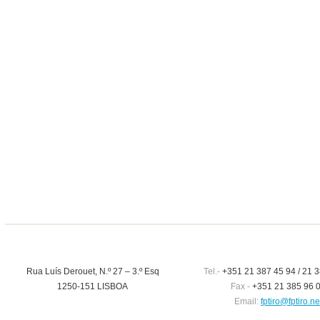
Rua Luís Derouet, N.º 27 – 3.º Esq
Tel.-
+351 21 387 45 94 / 21 3
1250-151 LISBOA
Fax -
+351 21 385 96 
Email:
fptiro@fptiro.ne