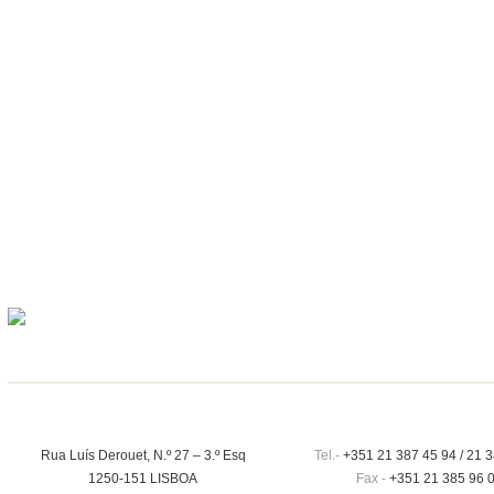
Rua Luís Derouet, N.º 27 – 3.º Esq
Tel.-
+351 21 387 45 94 / 21 3
1250-151 LISBOA
Fax -
+351 21 385 96 