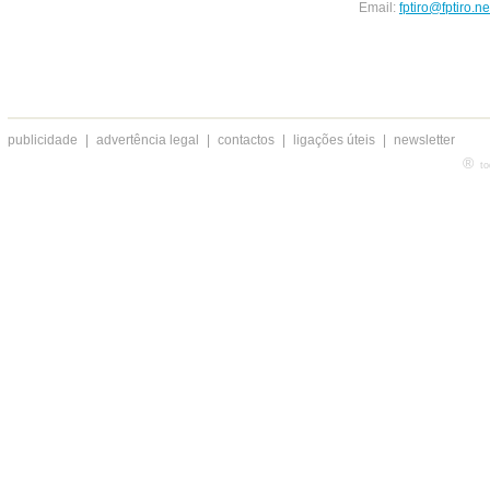
Email:
fptiro@fptiro.ne
publicidade
|
advertência legal
|
contactos
|
ligações úteis
|
newsletter
®
to