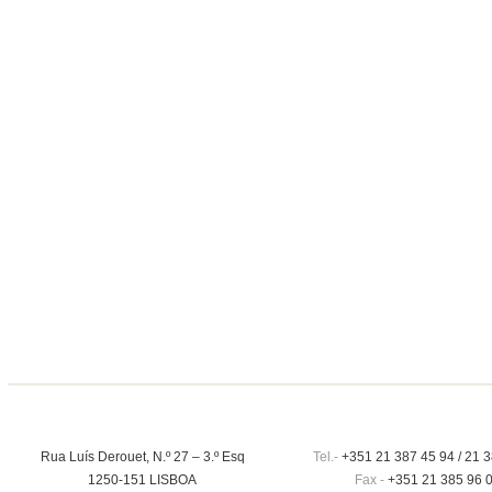
Rua Luís Derouet, N.º 27 – 3.º Esq
Tel.-
+351 21 387 45 94 / 21 3
1250-151 LISBOA
Fax -
+351 21 385 96 