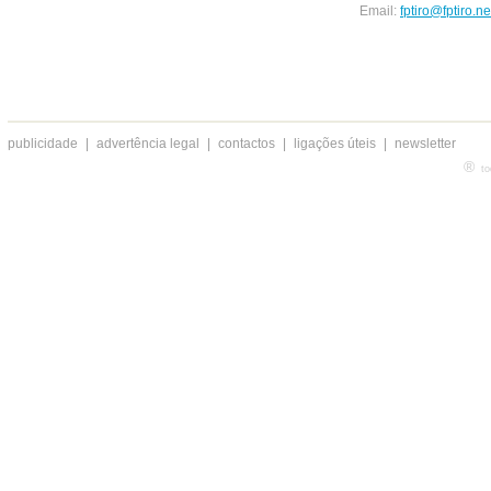
Email:
fptiro@fptiro.ne
publicidade
|
advertência legal
|
contactos
|
ligações úteis
|
newsletter
®
to