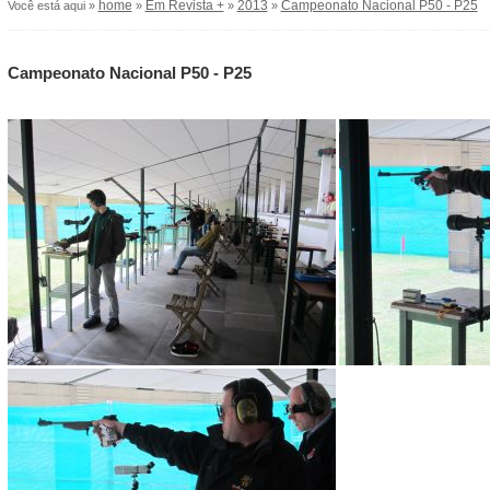
home
Em Revista +
2013
Campeonato Nacional P50 - P25
Você está aqui »
»
»
»
Campeonato Nacional P50 - P25