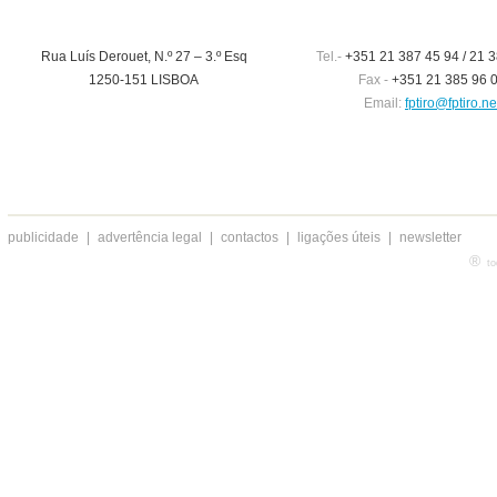
Rua Luís Derouet, N.º 27 – 3.º Esq
Tel.-
+351 21 387 45 94 / 21 3
1250-151 LISBOA
Fax -
+351 21 385 96 
Email:
fptiro@fptiro.ne
publicidade
|
advertência legal
|
contactos
|
ligações úteis
|
newsletter
®
to