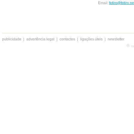
Email:
fptiro@fptiro.ne
publicidade
|
advertência legal
|
contactos
|
ligações úteis
|
newsletter
®
to