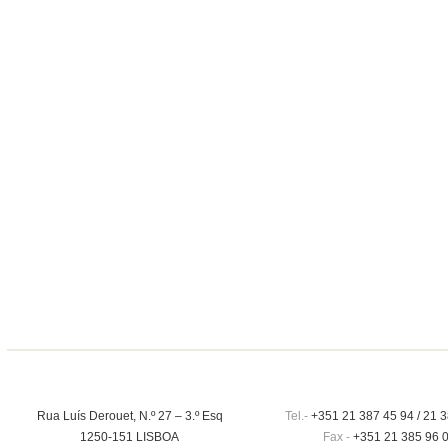
Rua Luís Derouet, N.º 27 – 3.º Esq
Tel.-
+351 21 387 45 94 / 21 3
1250-151 LISBOA
Fax -
+351 21 385 96 