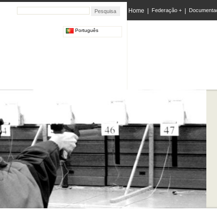
Home
|
Federação +
|
Documenta
Português