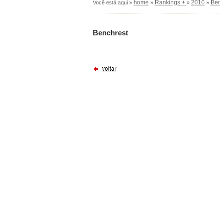
home
Rankings +
2010
Ben
Você está aqui »
»
»
»
Benchrest