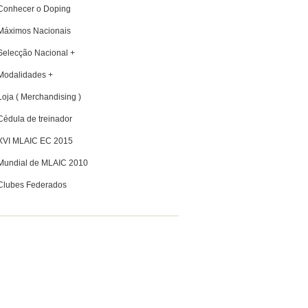
Conhecer o Doping
Máximos Nacionais
Selecção Nacional +
Modalidades +
Loja ( Merchandising )
Cédula de treinador
XVI MLAIC EC 2015
Mundial de MLAIC 2010
Clubes Federados