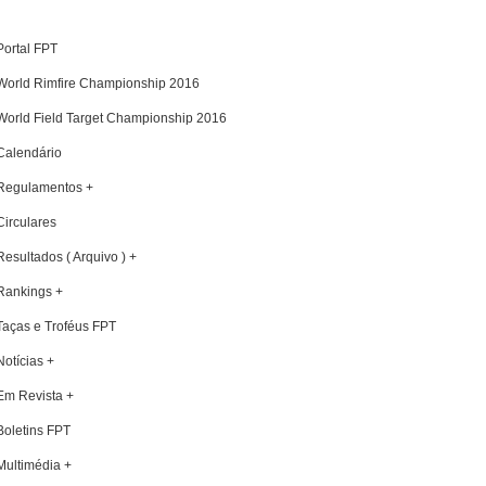
Portal FPT
World Rimfire Championship 2016
World Field Target Championship 2016
Calendário
Regulamentos +
Circulares
Resultados ( Arquivo ) +
Rankings +
Taças e Troféus FPT
Notícias +
Em Revista +
Boletins FPT
Multimédia +