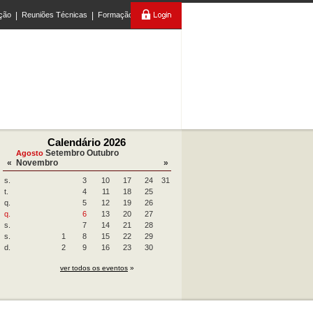
ção
|
Reuniões Técnicas
|
Formação
Calendário 2026
Setembro
Outubro
Agosto
«
Novembro
»
s.
3
10
17
24
31
t.
4
11
18
25
q.
5
12
19
26
q.
6
13
20
27
s.
7
14
21
28
s.
1
8
15
22
29
d.
2
9
16
23
30
ver todos os eventos
»