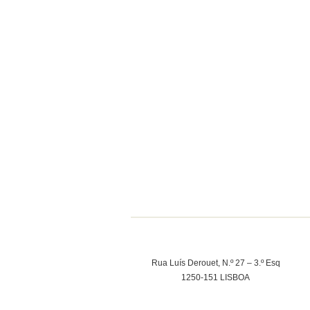
Rua Luís Derouet, N.º 27 – 3.º Esq
1250-151 LISBOA