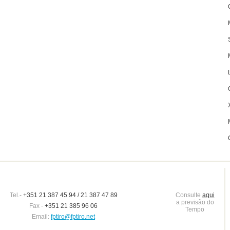
Tel.-
+351 21 387 45 94 / 21 387 47 89
Consulte
aqui
a previsão do
Fax -
+351 21 385 96 06
Tempo
Email:
fptiro@fptiro.net