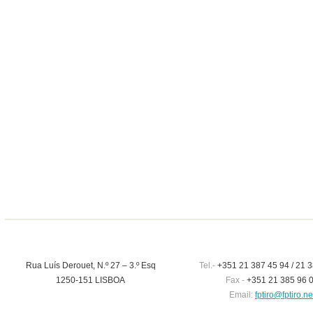
Rua Luís Derouet, N.º 27 – 3.º Esq
Tel.-
+351 21 387 45 94 / 21 3
1250-151 LISBOA
Fax -
+351 21 385 96 
Email:
fptiro@fptiro.ne