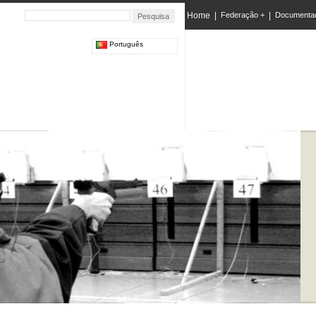
Home
|
Federação +
|
Documenta
Português