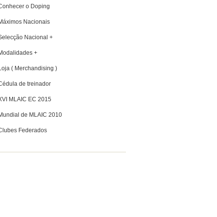
Conhecer o Doping
Máximos Nacionais
Selecção Nacional +
Modalidades +
Loja ( Merchandising )
Cédula de treinador
XVI MLAIC EC 2015
Mundial de MLAIC 2010
Clubes Federados