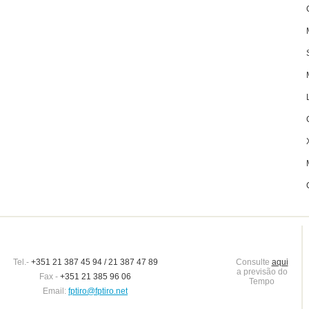
Tel.-
+351 21 387 45 94 / 21 387 47 89
Consulte
aqui
a previsão do
Fax -
+351 21 385 96 06
Tempo
Email:
fptiro@fptiro.net