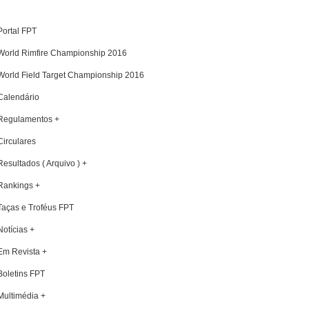
Portal FPT
World Rimfire Championship 2016
World Field Target Championship 2016
Calendário
Regulamentos +
Circulares
Resultados ( Arquivo ) +
Rankings +
Taças e Troféus FPT
Notícias +
Em Revista +
Boletins FPT
Multimédia +