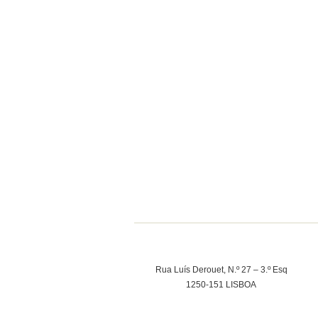
Rua Luís Derouet, N.º 27 – 3.º Esq
1250-151 LISBOA