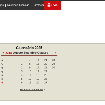
ção
|
Reuniões Técnicas
|
Formação
Calendário 2025
«
Agosto
Setembro
Outubro
»
Julho
s.
7
14
21
28
t.
1
8
15
22
29
q.
2
9
16
23
30
q.
3
10
17
24
s.
4
11
18
25
s.
5
12
19
26
d.
6
13
20
27
ver todos os eventos
»